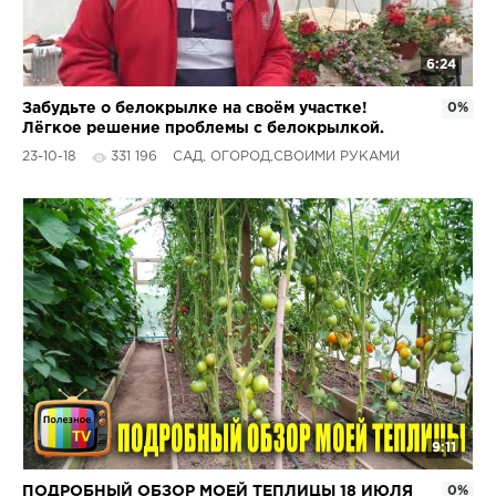
6:24
Забудьте о белокрылке на своём участке!
0%
Лёгкое решение проблемы с белокрылкой.
23-10-18
331 196
САД, ОГОРОД,СВОИМИ РУКАМИ
9:11
ПОДРОБНЫЙ ОБЗОР МОЕЙ ТЕПЛИЦЫ 18 ИЮЛЯ
0%