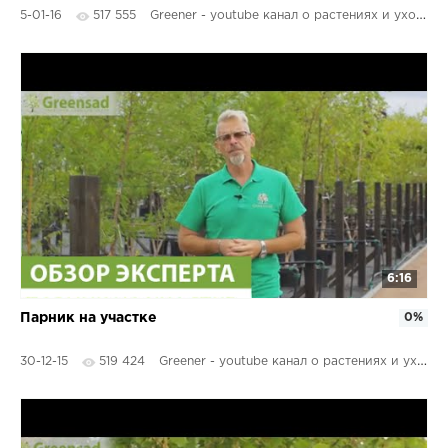
5-01-16
517 555
Greener - youtube канал о растениях и уходе за ним
6:16
Парник на участке
0%
30-12-15
519 424
Greener - youtube канал о растениях и уходе за ним