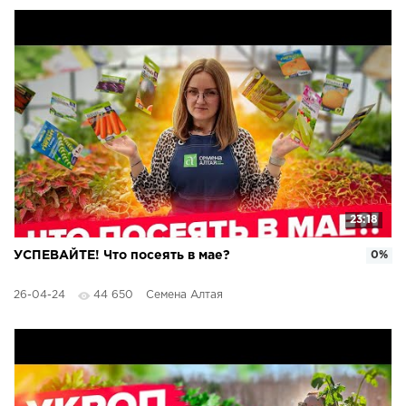
23:18
УСПЕВАЙТЕ! Что посеять в мае?
0%
26-04-24
44 650
Семена Алтая