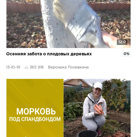
12:0
Осенняя забота о плодовых деревьях
0%
13-10-19
365 918
Вероника Поливкина