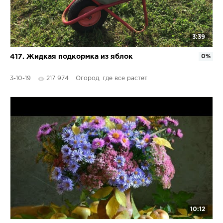
3:39
417. Жидкая подкормка из яблок
0%
3-10-19
217 974
Огород, где все растет
10:12