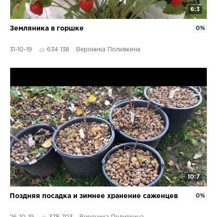
6:3
Земляника в горшке
0%
31-10-19
634 138
Вероника Поливкина
10:7
Поздняя посадка и зимнее хранение саженцев
0%