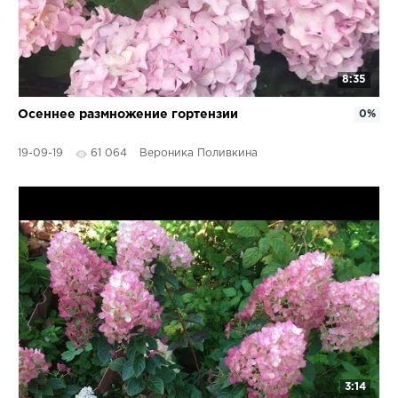
8:35
Осеннее размножение гортензии
0%
19-09-19
61 064
Вероника Поливкина
3:14