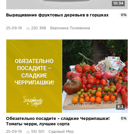
10:34
Выращивание фруктовых деревьев в горшках
0%
25-09-19
220 398
Вероника Поливкина
8:2
Обязательно посадите – сладкие Черрипашки!
0%
Томаты черри, лучшие сорта
25-09-19
510 501
Садовый Мир