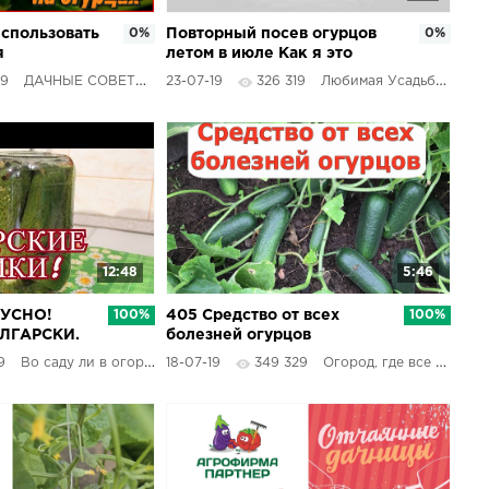
использовать
0%
Повторный посев огурцов
0%
я
летом в июле Как я это
одов.
делаю
69
ДАЧНЫЕ СОВЕТЫ
23-07-19
326 319
Любимая Усадьба
добрение
12:48
5:46
КУСНО!
100%
405 Средство от всех
100%
ЛГАРСКИ.
болезней огурцов
НОВАННЫЕ
9
Во саду ли в огороде
18-07-19
349 329
Огород, где все растет