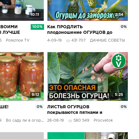
10:11
2:34
СВОИМИ
100%
Как ПРОДЛИТЬ
0%
Ы ЛУЧШЕ
плодоношение ОГУРЦОВ до
ЫХ
самых ЗАМОРОЗКОВ
5
Poleznoe TV
4-09-19
431 707
ДАЧНЫЕ СОВЕТЫ
Дачные хитрости и
ПОЛЕЗНЫЕ СОВЕТЫ
9:12
5:25
ШЕ!
0%
ЛИСТЬЯ ОГУРЦОВ
0%
покрываются пятнами и
 САЛАТ ИЗ
сохнут? Диагноз и лечение
9
Во саду ли в огороде
28-08-19
580 549
Procvetok
ИМУ.
за 5 минут!