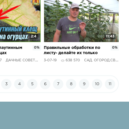
2:4
11:43
 паутинным
0%
Правильные обработки по
0%
цах
листу- делайте их только
ствами.
ТАК!!!
7
ДАЧНЫЕ СОВЕТЫ
3-07-19
638 570
САД, ОГОРОД,СВОИМИ РУКАМИ
цов
3
4
5
6
7
8
9
10
11