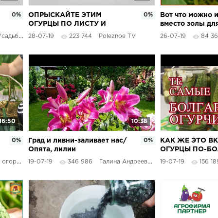
0%
ОПРЫСКАЙТЕ ЭТИМ
0%
Вот что можно 
ОГУРЦЫ ПО ЛИСТУ И
вместо золы дл
ЗЕЛЕНЦЫ БУДУТ РАСТИ НА
образования пл
садьба
28-07-19
223 744
Poleznoe TV
26-07-19
84 3
ГЛАЗАХ
Подкормка и у
огурцов
16:50
10:38
0%
Град и ливни-заливает нас/
0%
КАК ЖЕ ЭТО В
Опята, лилии
ОГУРЦЫ ПО-БО
шикарные,ужин от мужа ,
ОГУРЦЫ МАРИ
огород
19-07-19
346 986
Галина Андреева
19-07-19
156 18
ответ от жены.
НА ЗИМУ.