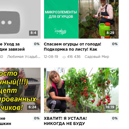
8:4
8:29
е Уход за
0%
Спасаем огурцы от голода!
0%
дии завязей
Подкормка по листу! Как
правильно
30
Любимая Усадьба
12-08-19
416 436
Садовый Мир
6:24
16:19
 не
0%
ХВАТИТ! Я УСТАЛА!
0%
ушкин
НИКОГДА НЕ БУДУ
уса и
САЖАТЬ ТОМАТЫ, ОГУРЦЫ,