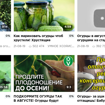
3:14
4:59
0%
Как мариновать огурцы чтоб
0%
Огурцы в август
хрустели! Хрустящие
огурцами на ста
маринованные огурцы
огороде
21-08-19
502 474
УМНОЕ ХОЗЯЙСТВО
21-08-19
392 7
бабушкин рецепт.
15:56
9:3
0%
ПОДКОРМИТЕ ОГУРЦЫ ТАК
0%
Огурцы- за уши
В АВГУСТЕ! Огурцы будут
оттащишь! Баб
плодоносить даже в дождь
рецепт, без укс