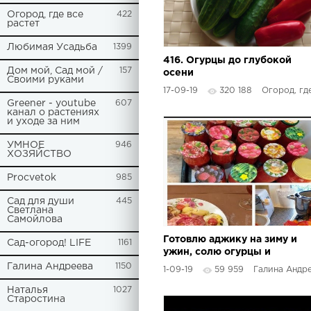
Огород, где все
422
растет
Любимая Усадьба
1399
416. Огурцы до глубокой
Дом мой, Сад мой /
157
осени
Своими руками
17-09-19
320 188
Огород, где все
Greener - youtube
607
канал о растениях
и уходе за ним
УМНОЕ
946
ХОЗЯЙСТВО
Procvetok
985
Сад для души
445
Светлана
Самойлова
Готовлю аджику на зиму и
Сад-огород! LIFE
1161
ужин, солю огурцы и
болтаю.
Галина Андреева
1150
1-09-19
59 959
Галина Андр
Наталья
1027
Старостина