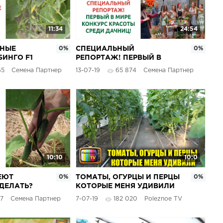
11:34
24:54
НЫЕ
0%
СПЕЦИАЛЬНЫЙ
0%
ИНГО F1
РЕПОРТАЖ! ПЕРВЫЙ В
МИРЕ КОНКУРС КРАСОТЫ
65
Семена Партнер
13-07-19
65 874
Семена Партнер
СРЕДИ ДАЧНИЦ!
10:10
10:0
ЕЮТ
0%
ТОМАТЫ, ОГУРЦЫ И ПЕРЦЫ
0%
 ДЕЛАТЬ?
КОТОРЫЕ МЕНЯ УДИВИЛИ
ОБЗОР МОЕЙ ТЕПЛИЦЫ В
7
Семена Партнер
7-07-19
182 020
Poleznoe TV
ИЮЛЕ