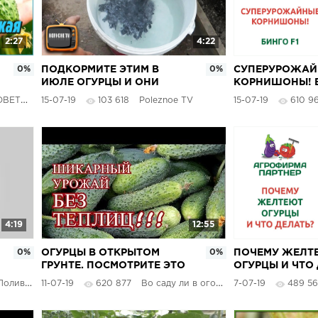
2:27
4:22
0%
ПОДКОРМИТЕ ЭТИМ В
0%
СУПЕРУРОЖАЙ
ИЮЛЕ ОГУРЦЫ И ОНИ
КОРНИШОНЫ! Б
БУДУТ ПЛОДОНОСИТЬ
ВЕТЫ
15-07-19
103 618
Poleznoe TV
15-07-19
610 9
ОЧЕНЬ ДОЛГО
4:19
12:55
0%
ОГУРЦЫ В ОТКРЫТОМ
0%
ПОЧЕМУ ЖЕЛТ
ГРУНТЕ. ПОСМОТРИТЕ ЭТО
ОГУРЦЫ И ЧТО
ВИДЕО, ЕСЛИ ХОТИТЕ
ливкина
11-07-19
620 877
Во саду ли в огороде
7-07-19
489 56
ПОЛУЧИТЬ УРОЖАЙ БЕЗ
ТЕПЛИЦ!