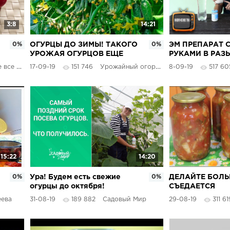
3:8
14:21
0%
ОГУРЦЫ ДО ЗИМЫ! ТАКОГО
0%
ЭМ ПРЕПАРАТ 
УРОЖАЯ ОГУРЦОВ ЕЩЕ
РУКАМИ В РАЗ
НИКОГДА НЕ БЫЛО! УЗНАЙ
ВСЕХ ПОКУПН
 растет
17-09-19
151 746
Урожайный огород
8-09-19
517 60
СЕКРЕТ
15:22
14:20
0%
Ура! Будем есть свежие
0%
ДЕЛАЙТЕ БОЛЬ
огурцы до октября!
СЪЕДАЕТСЯ
Эксперимент удался
МОМЕНТАЛЬНО!
еева
31-08-19
189 882
Садовый Мир
29-08-19
311 61
ОГУРЦОВ НА З