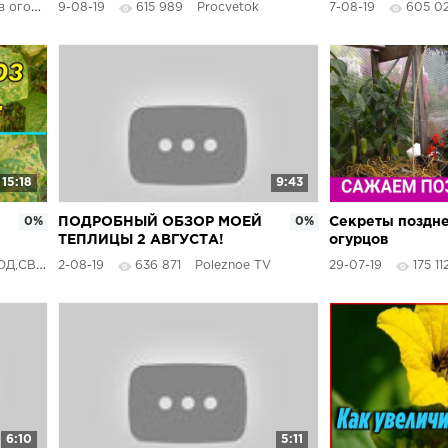
городе
9-08-19
615 989
Procvetok
7-08-19
605 0
и холод!
стерилизации!
15:18
9:43
0%
ПОДРОБНЫЙ ОБЗОР МОЕЙ
0%
Секреты поздне
ТЕПЛИЦЫ 2 АВГУСТА!
огурцов
ПОМИДОРЫ, ОГУРЦЫ,
МИ РУКАМИ
2-08-19
636 871
Poleznoe TV
29-07-19
175 11
ПЕРЕЦ! КАК И ЧТО Я
ВЫРАЩИВАЮ
6:10
5:11