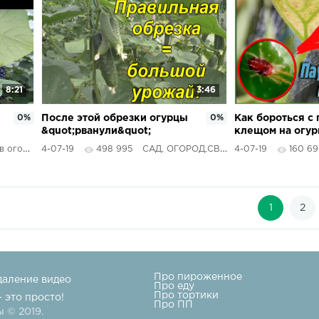
8:21
3:46
0%
После этой обрезки огурцы
0%
Как бороться с
&quot;рванули&quot;
клещом на огур
плодоносить!!!
народными сред
огороде
4-07-19
498 995
САД, ОГОРОД,СВОИМИ РУКАМИ
4-07-19
160 69
Обработка огур
1
2
Про пироженное
даление видео
Про еду
Про тортики
- это просто!
Про ПП
 © 2019.