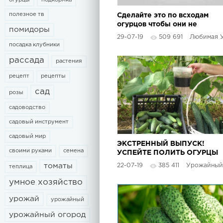
огурцы
подкормка
полезное тв
Сделайте это по всходам
огурцов чтобы они не
помидоры
болели пероноспорозом
29-07-19
509 691
Любимая У
посадка клубники
рассада
растения
рецепт
рецепты
сад
розы
садоводство
садовый инструмент
садовый мир
ЭКСТРЕННЫЙ ВЫПУСК!
своими руками
семена
УСПЕЙТЕ ПОЛИТЬ ОГУРЦЫ
ЭТИМ СРЕДСТВОМ ОТ ВСЕХ
22-07-19
385 411
Урожайный 
томаты
теплица
БОЛЕЗНЕЙ!
умное хозяйство
урожай
урожайный
урожайный огород