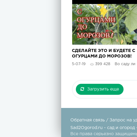
СДЕЛАЙТЕ ЭТО И БУДЕТЕ С
ОГУРЦАМИ ДО МОРОЗОВ!
5-07-19
399 428
Во саду ли в 
Загрузить еще
Обратная связь / Запрос на у
Sad2Ogorod.ru - сад и огород 
Все права серьезно защищены