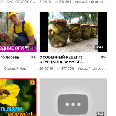
20
САД, ОГОРОД,СВОИМИ РУКАМИ
5-08-19
519 564
Урожайный огород
ПЕРЦЫ, БАКЛАЖАНЫ В
ТАКОМ КОЛИЧЕСТВЕ!
18:15
3:43
го посева
0%
ОСОБЕННЫЙ РЕЦЕПТ!
0%
ОГУРЦЫ НА ЗИМУ БЕЗ
СТЕРИЛИЗАЦИИ ВСЕ
2
Садовый Мир
29-07-19
477 709
Урожайный огород
ПРОСЯТ ЭТОТ РЕЦЕПТ
1:46
8:2