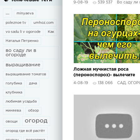
9-08-19
539 537
Во саду ли в о
ДО ЗИМЫ! В ЧЕМ СЕКРЕТ.
...
minyaeva
poleznoe tv
umhoz.com
vo sadu li v ogorode
Как
Наталья Петренко
во саду ли в
огороде
выращивание
Ложная мучнистая роса
выращивание томатов
(пероноспороз)- вылечите
свои растения от этой
4-08-19
138 066
САД, ОГОРОД,СВОИ
голубика
дача
болезни..
клубника
любимая усадьба
миняева
обзор
огород
овощи
огород где всё растёт