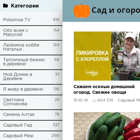
Категории
Poleznoe TV
818
Обо всем с
154
Марусей
Любимое хобби
194
Натальи .
Тепличный бизнес
68
в деревне!
Мой Домик в
37
Деревне
Сажаем осенью домашний
Я живу в деревне!
136
огород. Свежие овощи
круглый год
Cветлана
29
15-10-19
604 576
Садовый М
Сотникова
Семена Алтая
78
Садовый Гид
337
Садовый Мир
2195