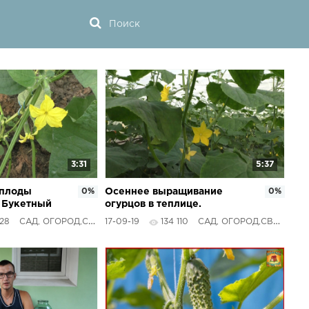
3:31
5:37
 плоды
0%
Осеннее выращивание
0%
! Букетный
огурцов в теплице.
28
САД, ОГОРОД,СВОИМИ РУКАМИ
17-09-19
134 110
САД, ОГОРОД,СВОИМИ РУКАМИ