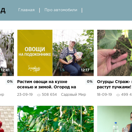
Главная
Про автомобили
12:41
12:17
0%
Растим овощи на кухне
0%
Огурцы Страж-
осенью и зимой. Огород на
растут пучками
подоконнике!
тип огурцов.
ир
23-09-19
508 654
Садовый Мир
18-09-19
499 4