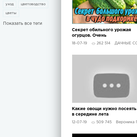
уход
цветоводство
цветы
Показать все теги
Секрет обильного урожая
огурцов. Очень
эффективная подкормка
18-07-19
262 514
ДАЧНЫЕ СО
для огурцов, чтобы
увеличить урожай
Какие овощи нужно посеять
в середине лета
12-07-19
509 745
Вероника По