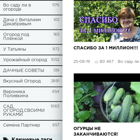
Во саду ли в
1176
огороде
Дача с Виталием
412
Декабревым
Огород под
165
Плёнкой
СПАСИБО ЗА 1 МИЛЛИОН!!!
У Татьяны
972
Урожайный огород
1052
25-08-19
80 467
Во саду ли в 
ДАЧНЫЕ СОВЕТЫ
139
Вкусный Огород
2691
Вероника
654
Поливкина
САД,
1065
ОГОРОД,СВОИМИ
РУКАМИ
Семена Партнер
657
ОГУРЦЫ НЕ
ЗАКАНЧИВАЮТСЯ!
Ключевые теги
СОБИРАЮ ВЕДРАМИ! И ТАК