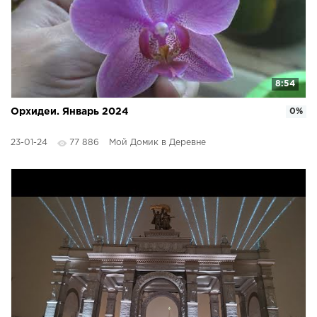
8:54
Орхидеи. Январь 2024
0%
23-01-24
77 886
Мой Домик в Деревне