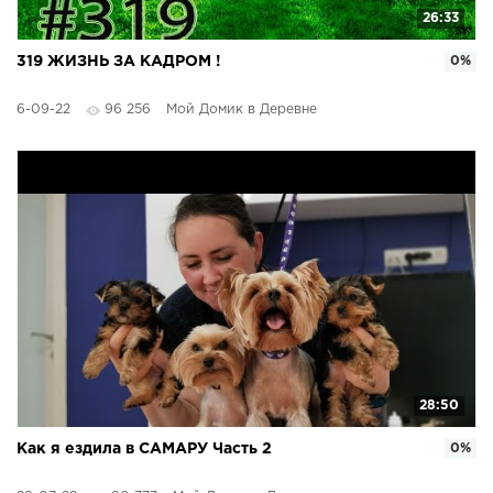
26:33
319 ЖИЗНЬ ЗА КАДРОМ !
0%
6-09-22
96 256
Мой Домик в Деревне
28:50
Как я ездила в САМАРУ Часть 2
0%