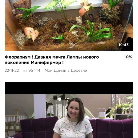
19:43
Флорариум ! Давняя мечта Лампы нового
0%
поколения Минифермер !
22-11-22
95 144
Мой Домик в Деревне