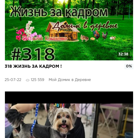
32:38
318 ЖИЗНЬ ЗА КАДРОМ !
0%
25-07-22
125 559
Мой Домик в Деревне