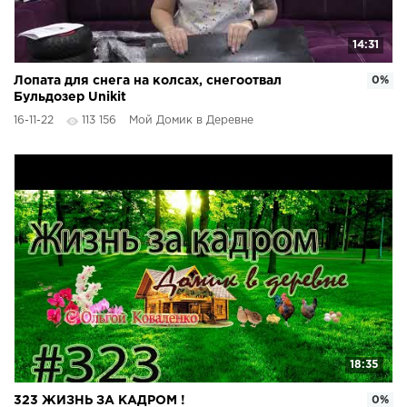
14:31
Лопата для снега на колсах, снегоотвал
0%
Бульдозер Unikit
16-11-22
113 156
Мой Домик в Деревне
18:35
323 ЖИЗНЬ ЗА КАДРОМ !
0%