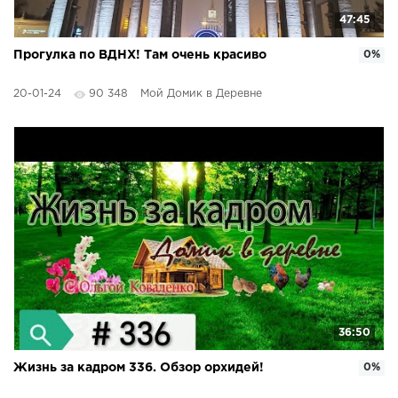
47:45
Прогулка по ВДНХ! Там очень красиво
0%
20-01-24
90 348
Мой Домик в Деревне
36:50
Жизнь за кадром 336. Обзор орхидей!
0%