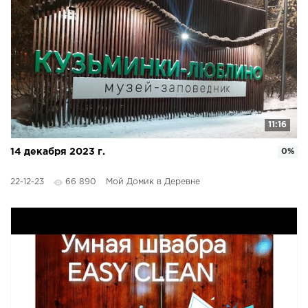
11:16
14 декабря 2023 г.
0%
22-12-23
66 890
Мой Домик в Деревне