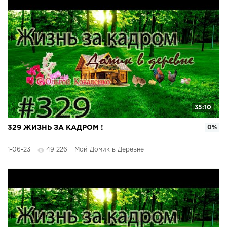
35:10
329 ЖИЗНЬ ЗА КАДРОМ !
0%
1-06-23
49 226
Мой Домик в Деревне