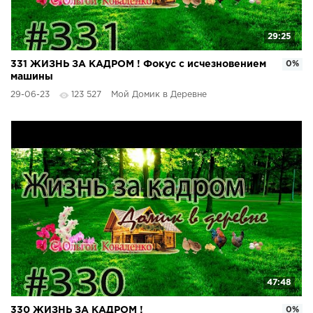
29:25
331 ЖИЗНЬ ЗА КАДРОМ ! Фокус с исчезновением
0%
машины
29-06-23
123 527
Мой Домик в Деревне
47:48
330 ЖИЗНЬ ЗА КАДРОМ !
0%