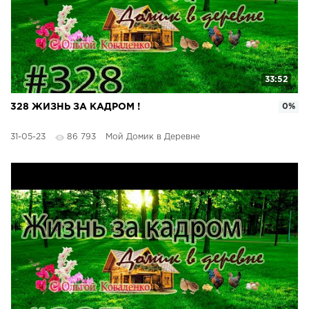
33:52
328 ЖИЗНЬ ЗА КАДРОМ !
0%
31-05-23
86 793
Мой Домик в Деревне