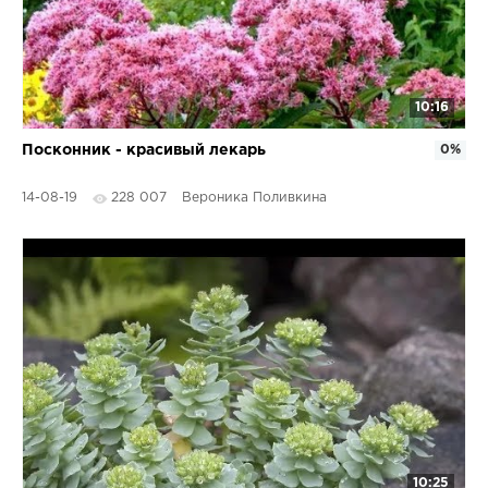
10:16
Посконник - красивый лекарь
0%
14-08-19
228 007
Вероника Поливкина
10:25