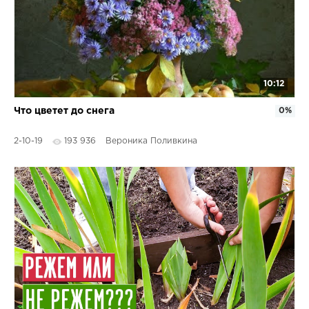
10:12
Что цветет до снега
0%
2-10-19
193 936
Вероника Поливкина