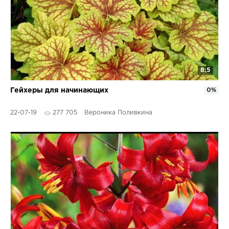
8:5
Гейхеры для начинающих
0%
22-07-19
277 705
Вероника Поливкина