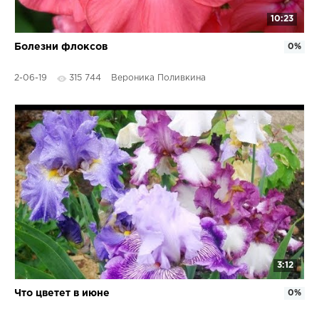
10:23
Болезни флоксов
0%
2-06-19
315 744
Вероника Поливкина
3:12
Что цветет в июне
0%