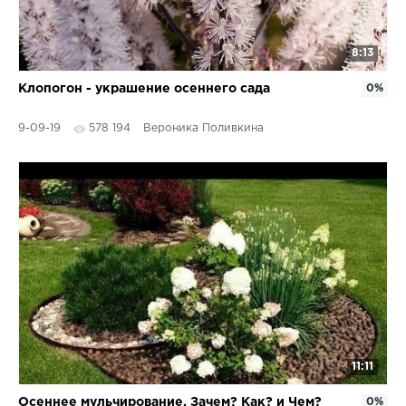
8:13
Клопогон - украшение осеннего сада
0%
9-09-19
578 194
Вероника Поливкина
11:11
Осеннее мульчирование. Зачем? Как? и Чем?
0%