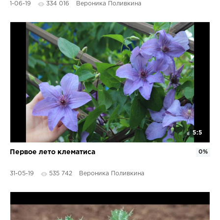
1-06-19
334 016
Вероника Поливкина
5:5
Первое лето клематиса
0%
31-05-19
535 742
Вероника Поливкина