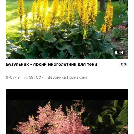
6:44
Бузульник - яркий многолетник для тени
0%
9-07-19
591 007
Вероника Поливкина