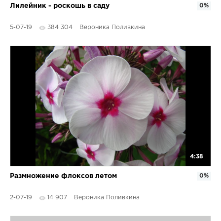
Лилейник - роскошь в саду
0%
5-07-19
384 304
Вероника Поливкина
4:38
Размножение флоксов летом
0%
2-07-19
14 907
Вероника Поливкина