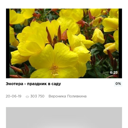
6:25
Энотера - праздник в саду
0%
20-06-19
303 750
Вероника Поливкина