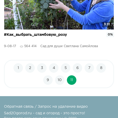
3:31
#Как_выбрать_штамбовую_розу
0%
9-08-17
564 414
Сад для души Светлана Самойлова
1
2
3
4
5
6
7
8
9
10
11
Обратная связь / Запрос на удаление видео
Sad2Ogorod.ru - сад и огород - это просто!