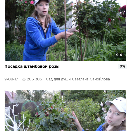
9:4
Посадка штамбовой розы
0%
9-08-17
206 305
Сад для души Светлана Самойлова