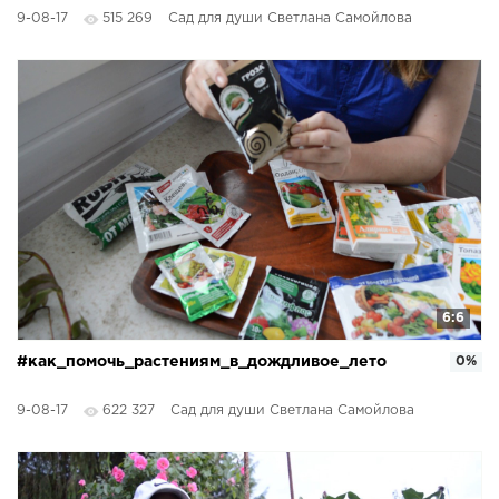
9-08-17
515 269
Сад для души Светлана Самойлова
6:6
#как_помочь_растениям_в_дождливое_лето
0%
9-08-17
622 327
Сад для души Светлана Самойлова