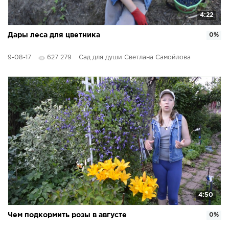
4:22
Дары леса для цветника
0%
9-08-17
627 279
Сад для души Светлана Самойлова
4:50
Чем подкормить розы в августе
0%